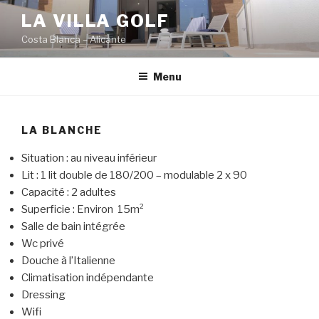
Aller
LA VILLA GOLF
au
Costa Blanca – Alicante
contenu
principal
Menu
LA BLANCHE
Situation : au niveau inférieur
Lit : 1 lit double de 180/200 – modulable 2 x 90
Capacité : 2 adultes
Superficie : Environ 15m²
Salle de bain intégrée
Wc privé
Douche à l’Italienne
Climatisation indépendante
Dressing
Wifi